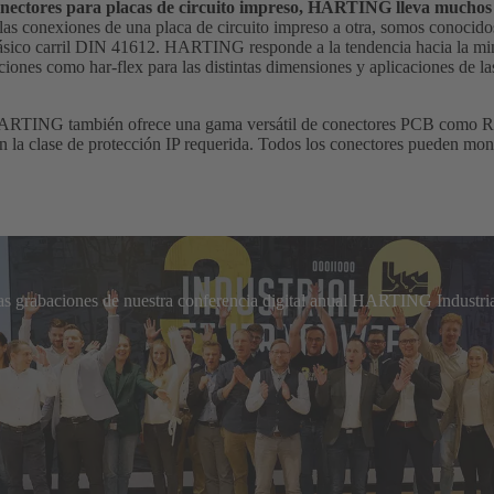
onectores para placas de circuito impreso, HARTING lleva muchos 
las conexiones de una placa de circuito impreso a otra, somos conocido
lásico carril DIN 41612. HARTING responde a la tendencia hacia la mi
iones como har-flex para las distintas dimensiones y aplicaciones de l
ARTING también ofrece una gama versátil de conectores PCB como RJ4
en la clase de protección IP requerida. Todos los conectores pueden mon
las grabaciones de nuestra conferencia digital anual HARTING Industria