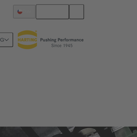
Español
Chile
NG
uciones para los diversos tamaños y las