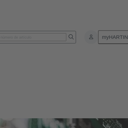
myHARTI
nectores de placas de circuitos impresos
ada vez más pequeños y compactos. Como respuesta, HARTING ofrece sol
ectar placas de circuitos impresos.