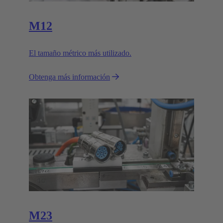
M12
El tamaño métrico más utilizado.
Obtenga más información
M23