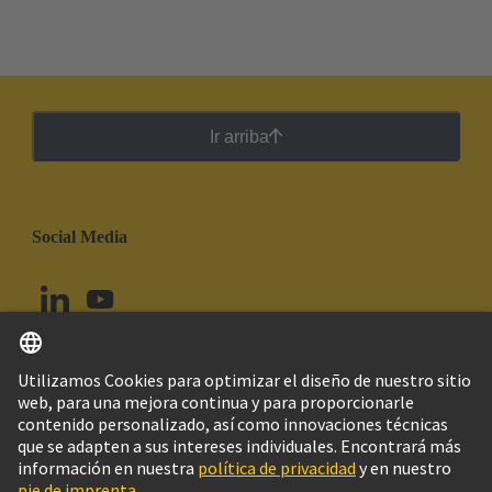
Ir arriba
Social Media
Español
Chile