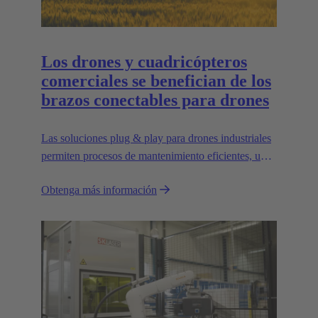
Los drones y cuadricópteros
comerciales se benefician de los
brazos conectables para drones
Las soluciones plug & play para drones industriales
permiten procesos de mantenimiento eficientes, un
transporte que ahorra espacio y una gran
Obtenga más información
escalabilidad, por ejemplo, para transportar cargas
más pesadas.