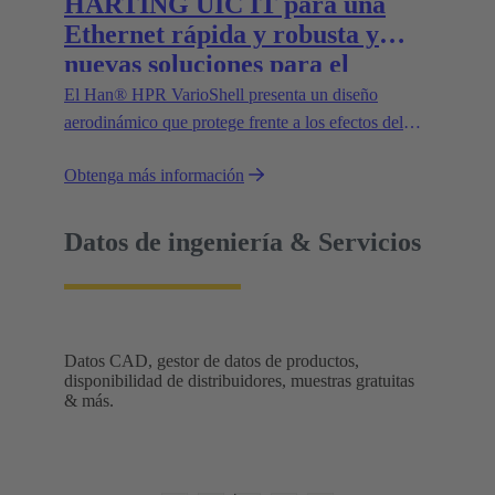
HARTING UIC IT para una
Ethernet rápida y robusta y
nuevas soluciones para el
suministro eléctrico en trenes
El Han® HPR VarioShell presenta un diseño
aerodinámico que protege frente a los efectos del
entorno, como la suciedad, el hielo o el agua a
Obtenga más información
presión. Además, el grado de protección IP69
garantiza su uso seguro en exteriores. Las nuevas
variantes aumentan la flexibilidad de uso y abren
Datos de ingeniería & Servicios
nuevas posibilidades.
Datos CAD, gestor de datos de productos,
disponibilidad de distribuidores, muestras gratuitas
& más.