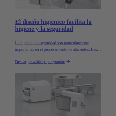
El diseño higiénico facilita la
higiene y la seguridad
La higiene y la seguridad son particularmente
importantes en el procesamiento de alimentos. Las
máquinas y equipos deben diseñarse de manera que
Descargar white paper gratuito
puedan limpiarse con facilidad; deben evitarse
cavidades que acumulen suciedad.