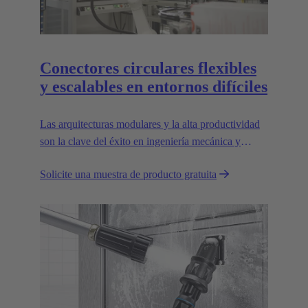
Conectores circulares flexibles
y escalables en entornos difíciles
Las arquitecturas modulares y la alta productividad
son la clave del éxito en ingeniería mecánica y
robótica. Las interfaces flexibles y fiables son
Solicite una muestra de producto gratuita
esenciales para allanar el camino.