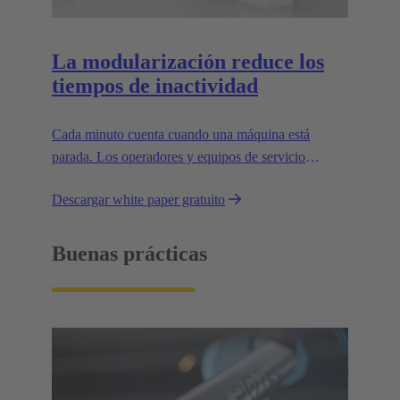
La modularización reduce los
tiempos de inactividad
Cada minuto cuenta cuando una máquina está
parada. Los operadores y equipos de servicio
técnico suelen estar sometidos a una gran presión en
Descargar white paper gratuito
relación con los plazos cuando ocurre una
interrupción. Durante estas situaciones, las
conexiones de suministro hasta la instalación deben
Buenas prácticas
ser fáciles de manejar.