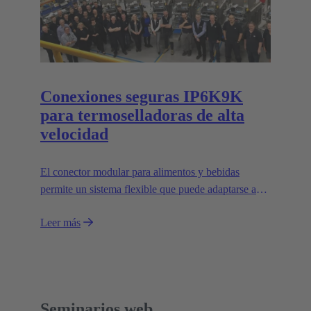
Conexiones seguras IP6K9K
para termoselladoras de alta
velocidad
El conector modular para alimentos y bebidas
permite un sistema flexible que puede adaptarse a
aplicaciones individuales y facilita el diseño de
Leer más
máquinas modulares.
Seminarios web