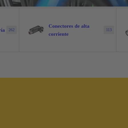
Conectores de alta
ría
262
113
corriente