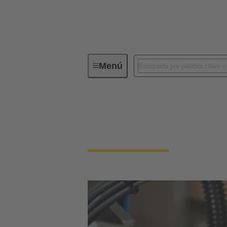
Menú
Conectores industriales / Han®
Conectores y cablead