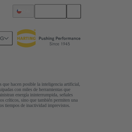
Español
Chile
NG
ue hacen posible la inteligencia artificial,
equipadas con miles de herramientas que
nistran energía ininterrumpida, señales
pos críticos, sino que también permiten una
los tiempos de inactividad imprevistos.