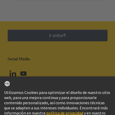
Ir arriba
Social Media
Español
Chile