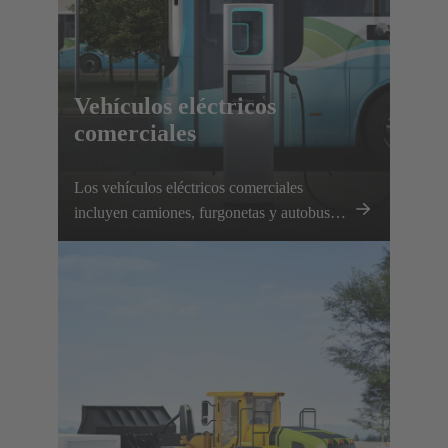
Vehículos eléctricos
comerciales
Los vehículos eléctricos comerciales
incluyen camiones, furgonetas y autobuses
propulsados eléctricamente. Se está
impulsando la electrificación gracias a las
rutas planificables y a las opciones de
recarga local. HARTING apoya este
desarrollo con una completa cartera de
infraestructuras de recarga y diversos
componentes para vehículos.