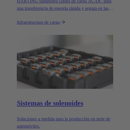
HARTING suministra cables de carga AC/DC para
una transferencia de energía rápida y segura en las
modernas infraestructuras de carga de vehículos
Infraestructura de carga
eléctricos.
Sistemas de solenoides
Soluciones a medida para la producción en serie de
automóviles.