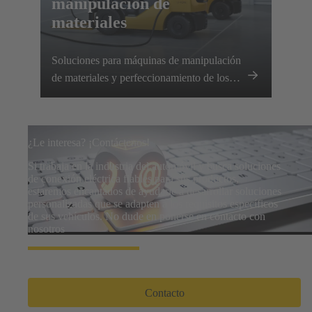
manipulación de
materiales
Soluciones para máquinas de manipulación
de materiales y perfeccionamiento de los
sistemas de carga inteligentes
¿Le interesa? ¡Contáctenos!
Si trabaja en la industria del automóvil y busca soluciones
de conexión eléctrica fiables para sus productos,
estaremos encantados de ayudarle a desarrollar soluciones
personalizadas que se adapten a los requisitos específicos
de sus vehículos. No dude en ponerse en contacto con
nosotros
Contacto