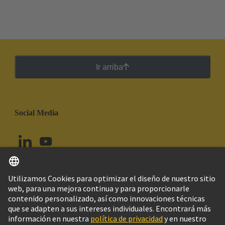
Ir arriba
Social Media
Español
Chile