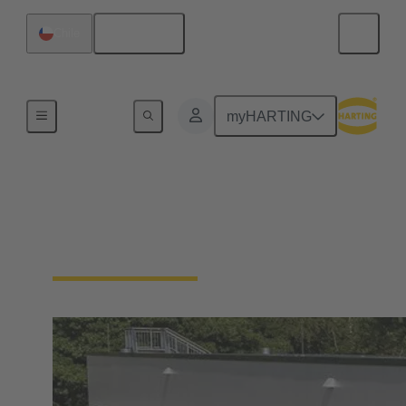
Español
Chile
Grupo Tecnológico
myHARTING
Historia
"El futuro necesita el pasado", Odo Marquard