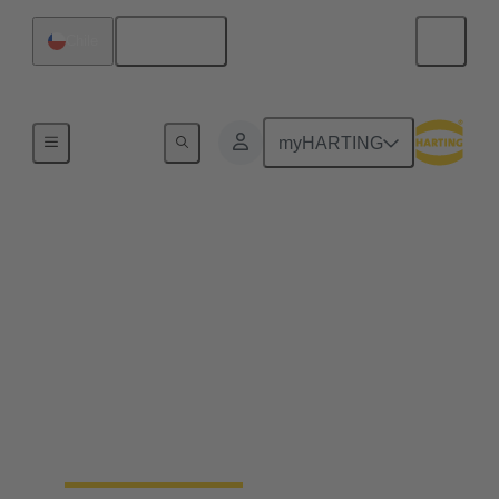
Español
Chile
Inicio
myHARTING
El diseño higiénico
facilita la higiene y la
seguridad
Han® F+B: conectores especiales higiénicos y
robustos para la zona de producto y de rociado.
Protección frente a chorros de agua y agentes de
limpieza agresivos.