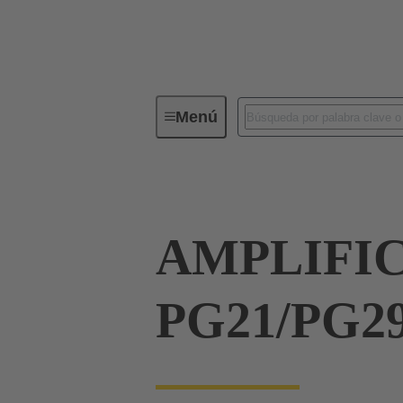
Menú
Conectores industriales / Han®
AMPLIFI
PG21/PG2