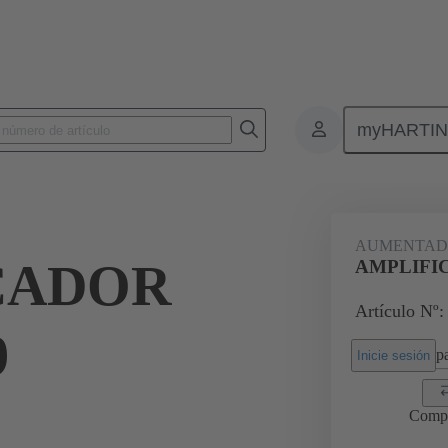
myHARTI
Conectores rectangulares
Productos
Accesorios
Prensaestopas
AUMENTAD
CADOR
AMPLIFI
Artículo Nº:
9
pa
Inicie sesión
Comp