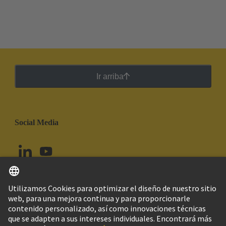
Ir arriba
Social Media
Español
Chile