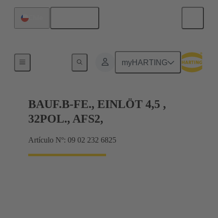
Español
Chile
Terminación de placa madre a tarjeta hija
myHARTING
BAUF.B-FE., EINLÖT 4,5 ,
32POL., AFS2,
Artículo Nº: 09 02 232 6825