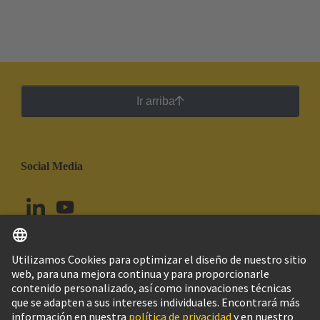
Ir arriba
Social Media
Español
Chile