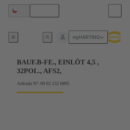
Español
Chile
Terminación de placa madre a tarjeta hija
myHARTING
BAUF.B-FE., EINLÖT 4,5 ,
32POL., AFS2,
Artículo Nº: 09 02 232 6895