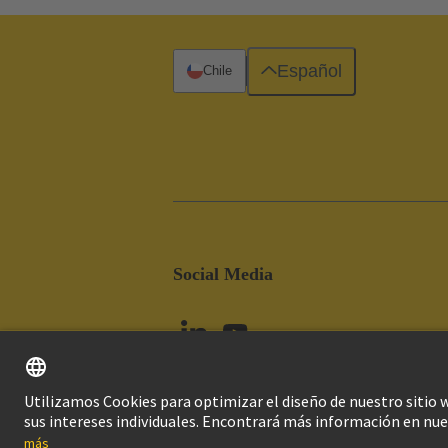
Español
Chile
Social Media