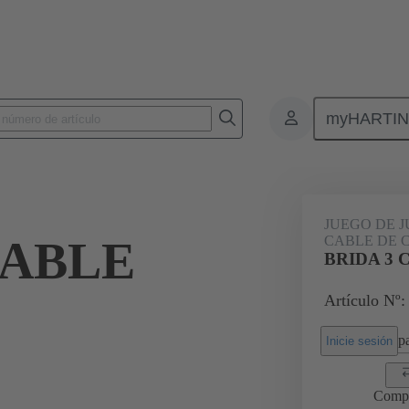
myHARTI
Conectores rectangulares
Productos
Accesorios
Juntas
0
JUEGO DE 
CABLE
CABLE DE 
BRIDA 3 
Artículo Nº:
pa
Inicie sesión
Comp