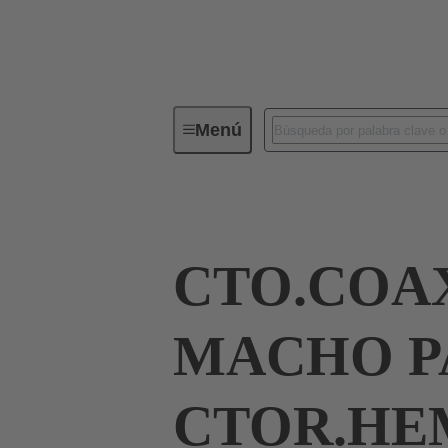
Menú
Serie
Productos
09 03 00
CTO.COA
MACHO P
CTOR.HE