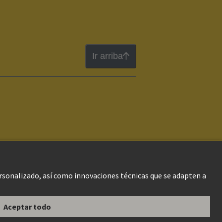
Ir arriba
gal Web
Información al cliente