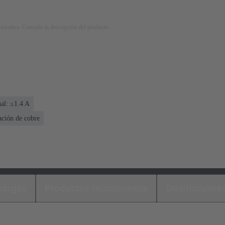
strativa. Consulte la descripción del producto.
al: ≤1.4 A
ación de cobre
cargas
Productos relacionados
Distribuidore