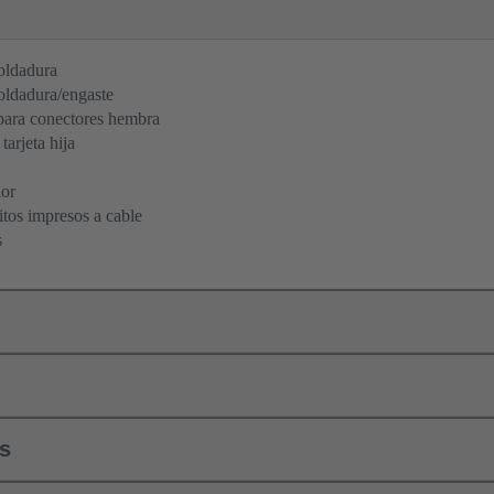
oldadura
oldadura/engaste
ara conectores hembra
tarjeta hija
dor
itos impresos a cable
s
ls