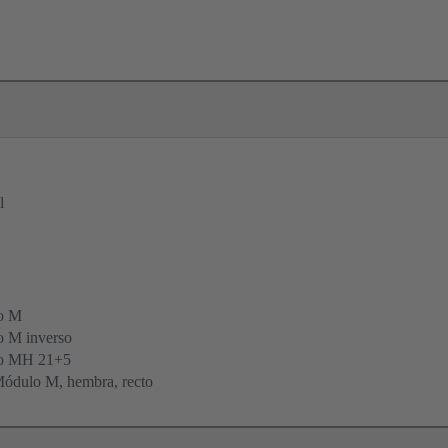
l
o M
 M inverso
po MH 21+5
ódulo M, hembra, recto