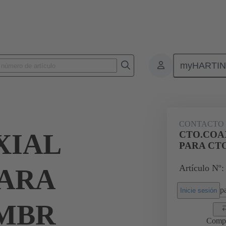
myHARTI
0 6161
CONTACTO
XIAL
CTO.COA
PARA CT
Artículo Nº:
ARA
pa
Inicie sesión
MBR
Comp