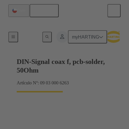
Español
Chile
Terminación de placa madre a tarjeta hija
myHARTING
DIN-Signal coax f, pcb-solder,
50Ohm
Artículo Nº: 09 03 000 6263