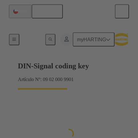
Español
Chile
Terminación de placa madre a tarjeta hija
myHARTING
DIN-Signal coding key
Artículo Nº: 09 02 000 9901