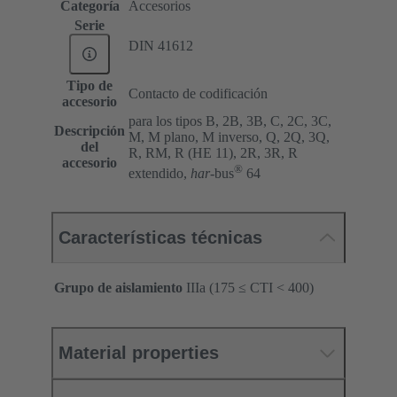
Categoría
Accesorios
Serie
DIN 41612
Tipo de
Contacto de codificación
accesorio
para los tipos B, 2B, 3B, C, 2C, 3C,
Descripción
M, M plano, M inverso, Q, 2Q, 3Q,
del
R, RM, R (HE 11), 2R, 3R, R
accesorio
®
extendido,
har
-bus
64
Características técnicas
Grupo de aislamiento
IIIa (175 ≤ CTI < 400)
Material properties