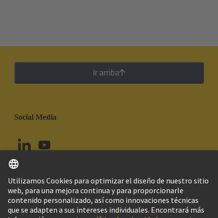
Ir arriba
Social Media
Español
Chile