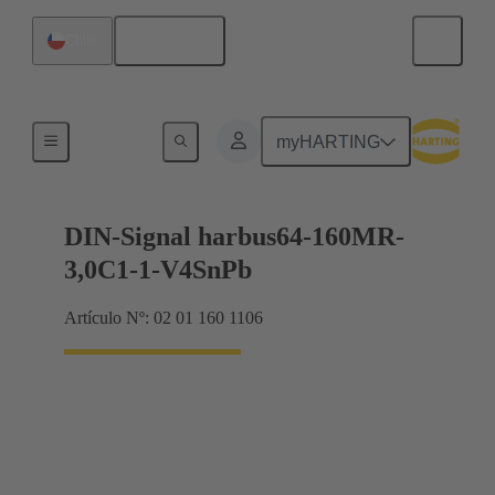
Español
Chile
Terminación de placa madre a tarjeta hija
myHARTING
DIN-Signal harbus64-160MR-
3,0C1-1-V4SnPb
Artículo Nº: 02 01 160 1106