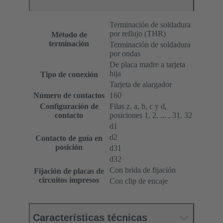
Terminación de soldadura
por reflujo (THR)
Método de
terminación
Terminación de soldadura
por ondas
De placa madre a tarjeta
hija
Tipo de conexión
Tarjeta de alargador
Número de contactos
160
Configuración de
Filas z, a, b, c y d,
contacto
posiciones 1, 2, ... , 31, 32
d1
d2
Contacto de guía en
posición
d31
d32
Con brida de fijación
Fijación de placas de
circuitos impresos
Con clip de encaje
Características técnicas