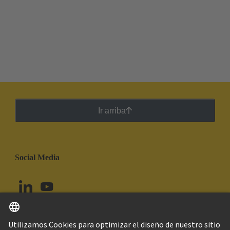
Ir arriba
Social Media