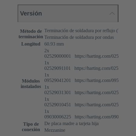
Versión
Terminación de soldadura por reflujo (THR)
Método de
terminación
Terminación de soldadura por ondas
Longitud
60.93 mm
2x
02529000001 https://harting.com/0252900000
1x
02529091101 https://harting.com/0252909110
1x
09529041201 https://harting.com/0952904120
Módulos
instalados
1x
02529031301 https://harting.com/0252903130
1x
02529010451 https://harting.com/0252901045
1x
09030006225 https://harting.com/0903000622
De placa madre a tarjeta hija
Tipo de
conexión
Mezzanine