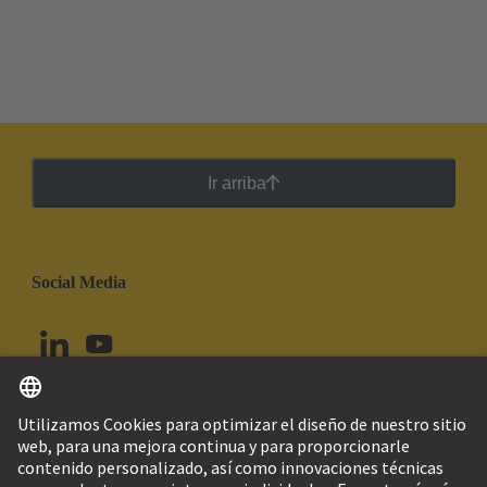
Ir arriba
Social Media
Español
Chile