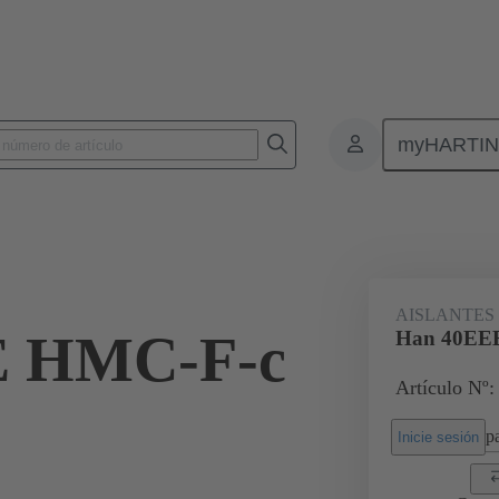
myHARTI
Conectores rectangulares
Productos
Serie
Han® HMC para un g
AISLANTES
E HMC-F-c
Han 40EE
Artículo Nº:
pa
Inicie sesión