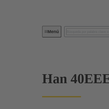
Menú
Conectores industriales / Han®
Aislantes
09 32 240 3101
Han 40EE