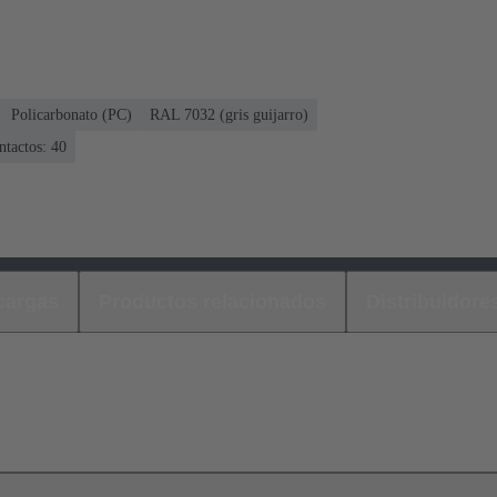
Policarbonato (PC)
RAL 7032 (gris guijarro)
ntactos: 40
cargas
Productos relacionados
Distribuidore