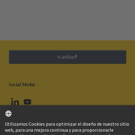
Ir arriba
Social Media
Español
Chile