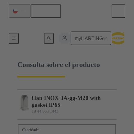
Español
Chile
19 44 003 1443
myHARTING
Consulta sobre el producto
Han INOX 3A-gg-M20 with
gasket IP65
19 44 003 1443
Cantidad
*