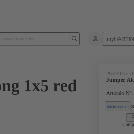
myHARTI
Conectores rectangulares
Productos
Accesorios
Puentes conec
PUENTE CO
ng 1x5 red
Jumper Alo
Artículo Nº:
pa
Inicie sesión
Comp