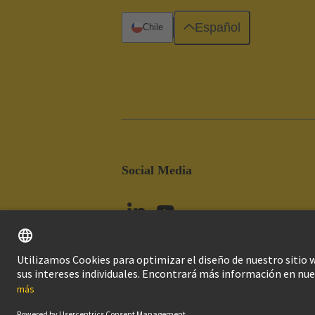
Español
Chile
Social Media
Imprint
Pol
© Grupo Tecnológico HARTING