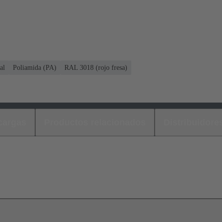
al
Poliamida (PA)
RAL 3018 (rojo fresa)
cargas
Productos relacionados
Distribuidore