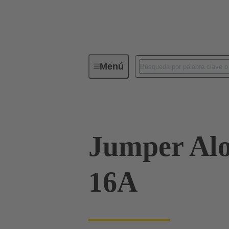
Menú
Conectores industriales / Han®
Jumper Alo
16A