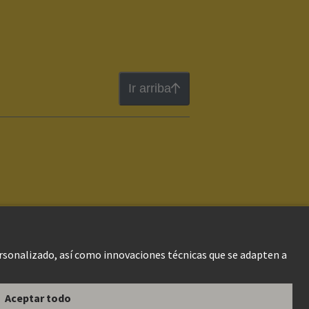
Ir arriba
gal Web
Información al cliente