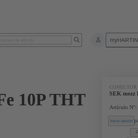
myHARTI
nectores de placas de circuitos impresos
Conectores de placa a placa de ci
09 19 510 6824
CONECTOR
Fe 10P THT
SEK mezz 
Artículo Nº:
2
pa
Inicie sesión