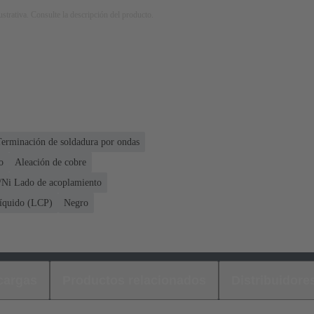
strativa. Consulte la descripción del producto.
Terminación de soldadura por ondas
o
Aleación de cobre
/Ni Lado de acoplamiento
líquido (LCP)
Negro
cargas
Productos relacionados
Distribuidore