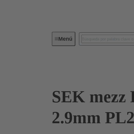
Menú
Conectividad de dispositivos
Co
Terminación de placa madre a tarjeta hija
SEK mezz 
2.9mm PL