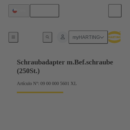
Español
Chile
Bastidor de blindaje, bastidores de abrazadera
myHARTING
Schraubadapter m.Bef.schraube
(250St.)
Artículo Nº: 09 00 000 5601 XL