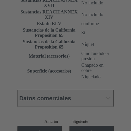
Sustancias REACH ANNEX
No incluido
XVII
Sustancias REACH ANNEX
No incluido
XIV
Estado ELV
conforme
Sustancias de la California
Sí
Proposition 65
Sustancias de la California
Níquel
Proposition 65
Cinc fundido a
Material (accesorios)
presión
Chapado en
cobre
Superficie (accesorios)
Niquelado
Datos comerciales
Anterior
Siguiente