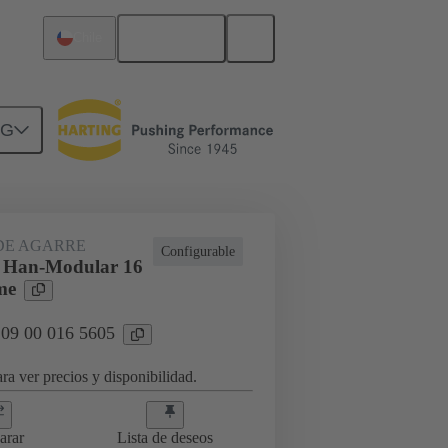
Español
Chile
NG
DE AGARRE
Configurable
s Han-Modular 16
me
 09 00 016 5605
ra ver precios y disponibilidad.
arar
Lista de deseos