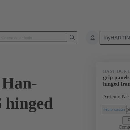
myHARTI
6 5605
BASTIDOR 
s Han-
grip panel
hinged fra
Artículo Nº:
 hinged
pa
Inicie sesión
Comp