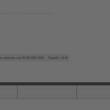
strativa. Consulte la descripción del producto.
 en conexión con 09 00 000 5602
Tamaño: 16 B
cargas
Productos relacionados
Distribuidore