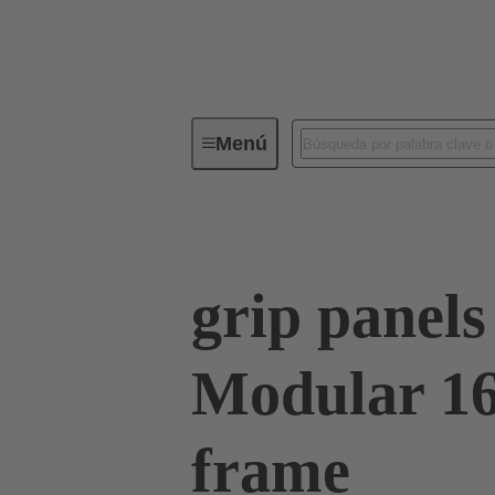
Menú
Serie
Productos
09 00 01
grip panel
Modular 16
frame