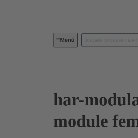
Menú
Conectividad de dispositivos
Co
Terminación de placa madre a tarjeta hija
har-modul
module fem