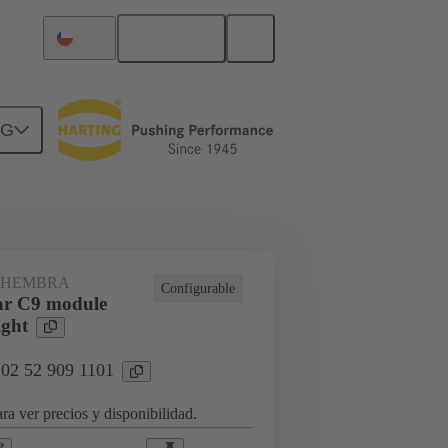
Español
Chile
NG
rcuitos
Productos
 HEMBRA
Configurable
ar C9 module
ight
 02 52 909 1101
ra ver precios y disponibilidad.