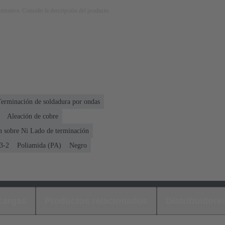
strativa. Consulte la descripción del producto.
Terminación de soldadura por ondas
Aleación de cobre
n sobre Ni Lado de terminación
3-2
Poliamida (PA)
Negro
cargas
Productos relacionados
Distribuidore