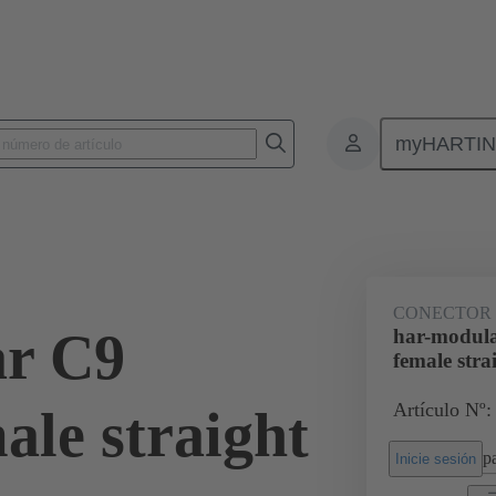
myHARTI
nectores de placas de circuitos impresos
Conectores de placa a placa de ci
02 52 909 1101
CONECTOR
ar C9
har-modul
female stra
Artículo Nº:
ale straight
pa
Inicie sesión