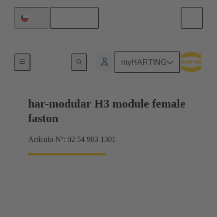
Español
Chile
Productos
myHARTING
har-modular H3 module female
faston
Artículo Nº: 02 54 903 1301