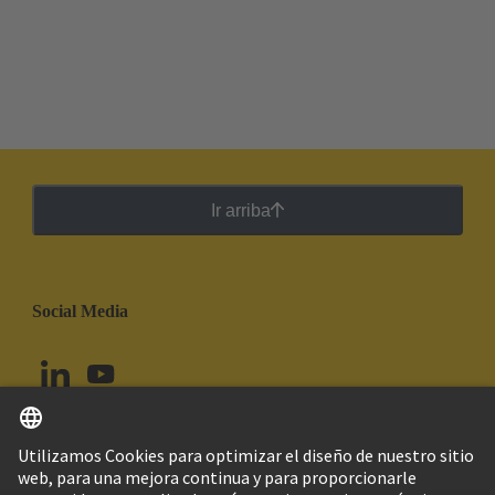
Ir arriba
Social Media
Español
Chile