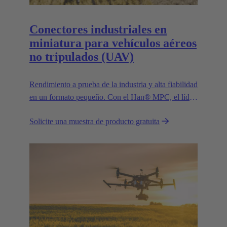
Conectores industriales en
miniatura para vehículos aéreos
no tripulados (UAV)
Rendimiento a prueba de la industria y alta fiabilidad
en un formato pequeño. Con el Han® MPC, el líder
tecnológico europeo de confianza HARTING
Solicite una muestra de producto gratuita
presenta el primer conector industrial para drones
comerciales.