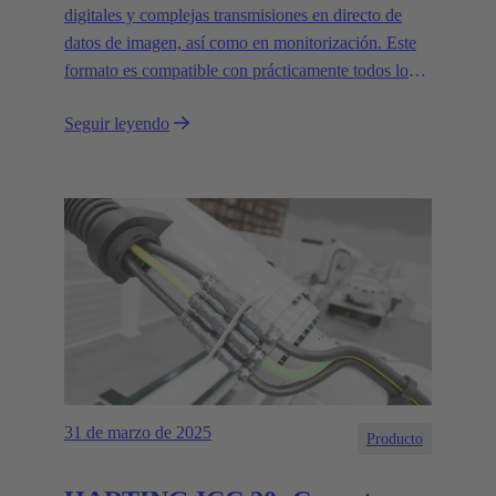
digitales y complejas transmisiones en directo de
datos de imagen, así como en monitorización. Este
formato es compatible con prácticamente todos los
tipos de cámaras actuales y admite velocidades de
Seguir leyendo
transferencia de datos de hasta 20 Gbit/s.
31 de marzo de 2025
Producto