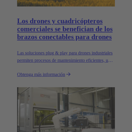
Los drones y cuadricópteros
comerciales se benefician de los
brazos conectables para drones
Las soluciones plug & play para drones industriales
permiten procesos de mantenimiento eficientes, un
transporte que ahorra espacio y una gran
Obtenga más información
escalabilidad, por ejemplo, para transportar cargas
más pesadas.