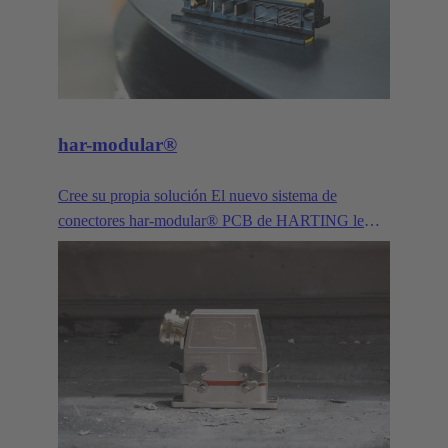
har-modular®
Cree su propia solución El nuevo sistema de
conectores har-modular® PCB de HARTING le
ofrece más de mil millones de posibilidades de
combinación para datos, señales y alimentación.
Puede configurarlo en línea usted mismo a partir de
la cantidad 1. La solución ideal para la creación de
prototipos innovadores o para su próxima serie de
dispositivos de éxito.