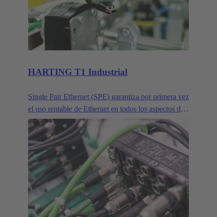
satisfacer las exigencias de la miniaturización. Señal,
datos y alimentación: los conectores para placas de
circuito impreso har-flex® ofrecen una amplia gama
de soluciones de conexión para placas de circuito
impreso, con diversos diseños y números de polos.
HARTING T1 Industrial
Single Pair Ethernet (SPE) garantiza por primera vez
el uso rentable de Ethernet en todos los aspectos de
la automatización industrial. Ethernet de un solo par
utiliza un par de cables para transmitir datos a
velocidades de hasta 1 GBit/s. Esto convierte a SPE
en la alternativa ideal para aplicaciones industriales
en la era de Industria 4.0 e IIoT. HARTING T1
Industrial es la cara de acoplamiento SPE para
aplicaciones industriales según IEC 63171-6.