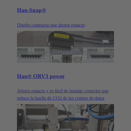
Han-Snap®
Diseño compacto que ahorra espacio
Han® ORV3 power
Ahorra espacio y es fácil de instalar: conector que
reduce la huella de CO2 de los centros de datos