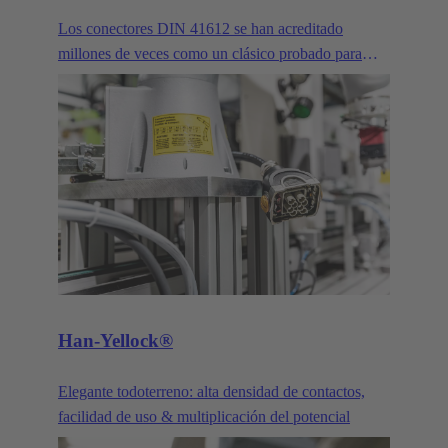
Los conectores DIN 41612 se han acreditado
millones de veces como un clásico probado para
conectar placas de circuitos y redes troncales. Los
clientes de HARTING alaban su robustez y los
avances y optimizaciones continuos. Nuestros
conectores de pines DIN 41612 y sus variantes se
mejoran y perfeccionan constantemente para
satisfacer las necesidades de nuestros clientes. Las
tres familias principales de productos de la serie DIN
41612 son los conectores de potencia, los conectores
de señales y los productos correspondientes en la
serie har-bus®64.
Han-Yellock®
Elegante todoterreno: alta densidad de contactos,
facilidad de uso & multiplicación del potencial