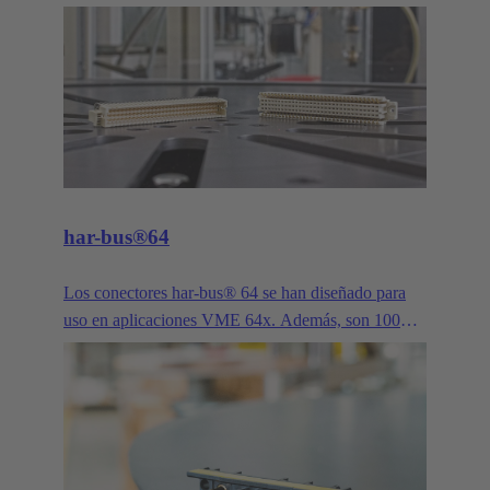
D-sub miniatura) ha proporcionado una solución
fiable para señales de bus en aplicaciones
industriales. Se ofrecen en más variantes, recuentos
de polos, bases, contactos y versiones que
prácticamente cualquier otro conector industrial. Su
prolongado historial y evolución continua han
convertido a la serie D-Sub, por ejemplo High
Density, Mixed y Filter por mencionar algunos
ejemplos, en la interfaz de uso universal para
har-bus®64
aplicaciones industriales exigentes.
Los conectores har-bus® 64 se han diseñado para
uso en aplicaciones VME 64x. Además, son 100%
compatibles con modelos anteriores y posteriores de
DIN 41612 tipo C. Esto permite añadir al sistema
dos filas adicionales sin tener que rehacer todas las
tarjetas hijas.