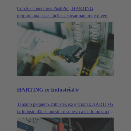
Con los conectores PushPull, HARTING
proporciona bases fáciles de usar para muy diversas
aplicaciones que requieren la transmisión de datos,
señales y potencia. Además del clásico RJ45, este
concepto modular también incluye caras de conector
tanto para la transmisión de señales y datos como
para la conexión de interfaces ópticas.
HARTING ix Industrial®
Tamaño pequeño, robustez excepcional: HARTING
ix Industrial® es nuestra respuesta a los futuros retos
que plantean la Industria 4.0 y el IoT.