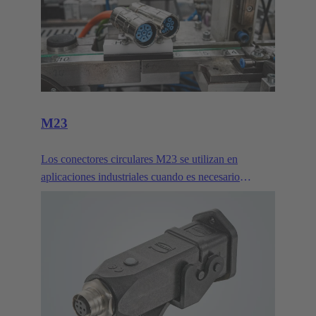
M23
Los conectores circulares M23 se utilizan en
aplicaciones industriales cuando es necesario
transmitir alta potencia o agrupar numerosos
contactos de señales. Normalmente se utilizan para
accionamientos.