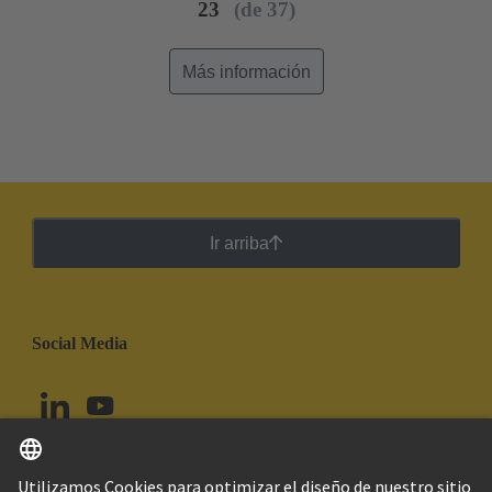
23
(de 37)
circuitos impresos más pequeño en la familia de
productos har-flexicon®, proporciona una
miniaturización extraordinaria. Por este motivo, se
Más información
trata de un producto único en el mercado en el
ámbito de las conexiones de cable único de
instalación en campo. Para aumentar la densidad de
contacto, HARTING ha transferido la funcionalidad
de los terminales y conectores de placa de circuito
impreso en los pasos de contacto estándar como
Ir arriba
3,5/3,81 mm y 5,0/5,08 mm a los pasos de contacto
más pequeños de 1,27 mm y 2,54 mm, manteniendo
la misma calidad de grado industrial.
Social Media