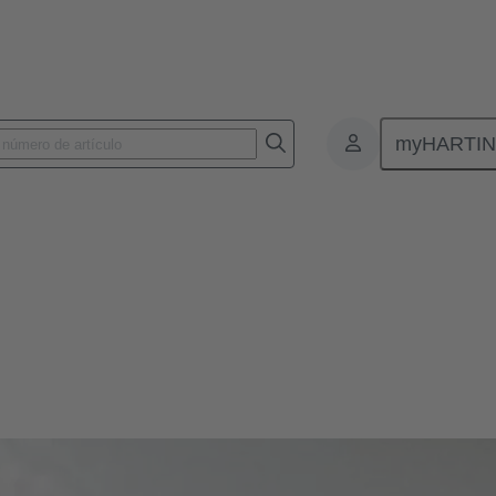
myHARTI
samuros de panel
s para pasar cables o hilos a través de paredes de armarios o armarios 