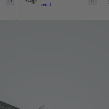
211
330
señal