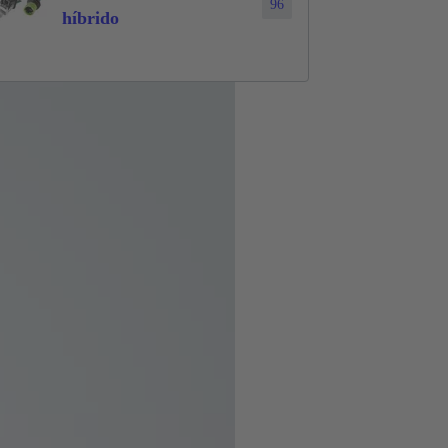
96
híbrido