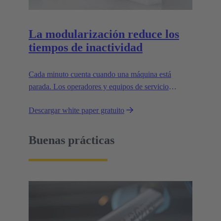
La modularización reduce los
tiempos de inactividad
Cada minuto cuenta cuando una máquina está
parada. Los operadores y equipos de servicio
técnico suelen estar sometidos a una gran presión en
Descargar white paper gratuito
relación con los plazos cuando ocurre una
interrupción. Durante estas situaciones, las
conexiones de suministro hasta la instalación deben
Buenas prácticas
ser fáciles de manejar.