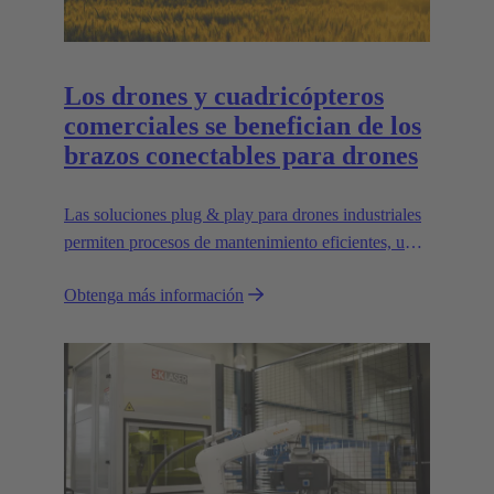
Los drones y cuadricópteros
comerciales se benefician de los
brazos conectables para drones
Las soluciones plug & play para drones industriales
permiten procesos de mantenimiento eficientes, un
transporte que ahorra espacio y una gran
Obtenga más información
escalabilidad, por ejemplo, para transportar cargas
más pesadas.