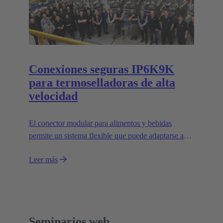
Conexiones seguras IP6K9K
para termoselladoras de alta
velocidad
El conector modular para alimentos y bebidas
permite un sistema flexible que puede adaptarse a
aplicaciones individuales y facilita el diseño de
Leer más
máquinas modulares.
Seminarios web