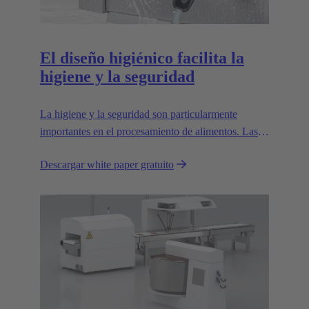
El diseño higiénico facilita la
higiene y la seguridad
La higiene y la seguridad son particularmente
importantes en el procesamiento de alimentos. Las
máquinas y equipos deben diseñarse de manera que
Descargar white paper gratuito
puedan limpiarse con facilidad; deben evitarse
cavidades que acumulen suciedad.