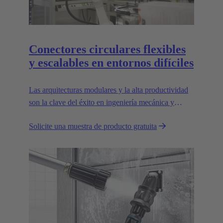
Conectores circulares flexibles
y escalables en entornos difíciles
Las arquitecturas modulares y la alta productividad
son la clave del éxito en ingeniería mecánica y
robótica. Las interfaces flexibles y fiables son
Solicite una muestra de producto gratuita
esenciales para allanar el camino.