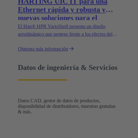
HARTING UIC IT para una
Ethernet rápida y robusta y
nuevas soluciones para el
suministro eléctrico en trenes
El Han® HPR VarioShell presenta un diseño
aerodinámico que protege frente a los efectos del
entorno, como la suciedad, el hielo o el agua a
Obtenga más información
presión. Además, el grado de protección IP69
garantiza su uso seguro en exteriores. Las nuevas
variantes aumentan la flexibilidad de uso y abren
Datos de ingeniería & Servicios
nuevas posibilidades.
Datos CAD, gestor de datos de productos,
disponibilidad de distribuidores, muestras gratuitas
& más.