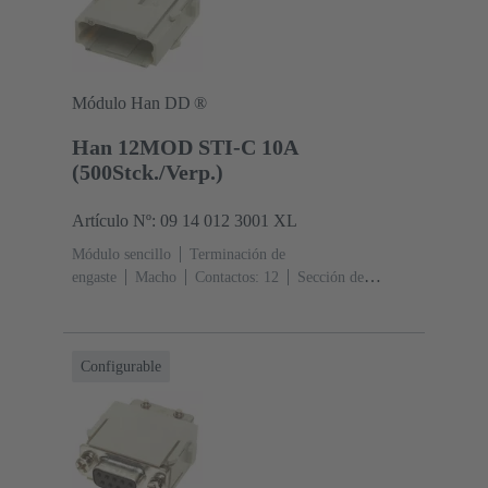
Módulo Han DD ®
Han 12MOD STI-C 10A
(500Stck./Verp.)
Artículo Nº: 09 14 012 3001 XL
Módulo sencillo
Terminación de
engaste
Macho
Contactos: 12
Sección de
conductor: 0.14 ... 2.5 mm²
Corriente nominal: ‌10
A
Policarbonato (PC)
RAL 7032 (gris guijarro)
Configurable