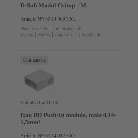
D-Sub Modul Crimp - M
Artículo Nº: 09 14 009 3001
Módulo sencillo
Terminación de
engaste
Macho
Contactos: 9
Sección de
conductor: 0.08 ... 0.52 mm²
Corriente nominal: ‌5
A
Policarbonato (PC), Cinc fundido a presión
RAL
7032 (gris guijarro)
Configurable
Módulo Han DD ®
Han DD Push-In module, male 0,14-
1,5mm²
Artículo Nº: 09 14 012 5001