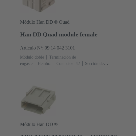
Módulo Han DD ® Quad
Han DD Quad module female
Artículo Nº: 09 14 042 3101
Módulo doble
Terminación de
engaste
Hembra
Contactos: 42
Sección de
conductor: 0.14 ... 2.5 mm²
Corriente nominal: ‌10
A
Policarbonato (PC)
Módulo Han DD ®