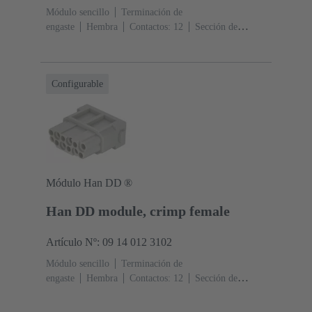
Módulo sencillo
Terminación de
engaste
Hembra
Contactos: 12
Sección de
conductor: 0.14 ... 2.5 mm²
Corriente nominal: ‌10
A
Policarbonato (PC)
RAL 7032 (gris guijarro)
Configurable
Módulo Han DD ®
Han DD module, crimp female
Artículo Nº: 09 14 012 3102
Módulo sencillo
Terminación de
engaste
Hembra
Contactos: 12
Sección de
conductor: 0.14 ... 2.5 mm²
Corriente nominal: ‌10
A
Policarbonato (PC)
RAL 7032 (gris guijarro)