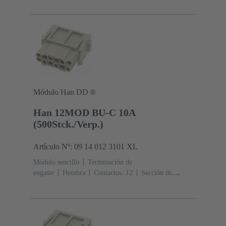
A
Policarbonato (PC)
RAL 7032 (gris guijarro)
Módulo Han DD ®
Han 12MOD BU-C 10A
(500Stck./Verp.)
Artículo Nº: 09 14 012 3101 XL
Módulo sencillo
Terminación de
engaste
Hembra
Contactos: 12
Sección de
conductor: 0.14 ... 2.5 mm²
Corriente nominal: ‌10
A
Policarbonato (PC)
RAL 7032 (gris guijarro)