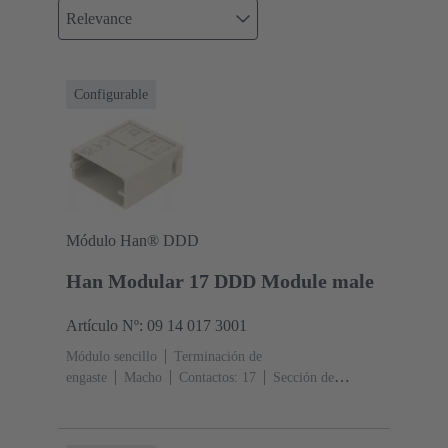
Relevance
Configurable
Módulo Han® DDD
Han Modular 17 DDD Module male
Artículo Nº: 09 14 017 3001
Módulo sencillo
Terminación de
engaste
Macho
Contactos: 17
Sección de
conductor: 0.14 ... 2.5 mm²
Corriente nominal: ‌10
A
Policarbonato (PC)
RAL 7032 (gris guijarro)