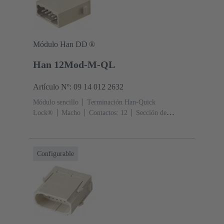
Módulo Han DD ®
Han 12Mod-M-QL
Artículo Nº: 09 14 012 2632
Módulo sencillo
Terminación Han-Quick
Lock®
Macho
Contactos: 12
Sección de
conductor: 0.25 ... 1.5 mm²
Corriente nominal: ‌10
A
Policarbonato (PC)
RAL 7032 (gris
guijarro)
Aleación de cobre
Chapado en plata
Configurable