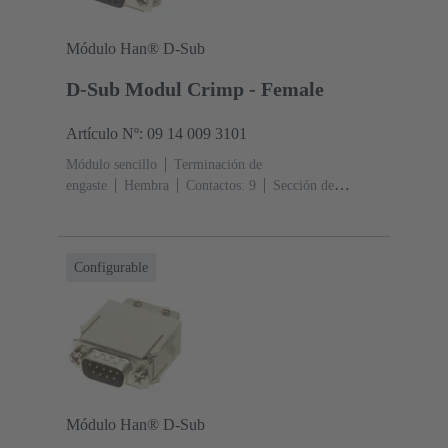
Módulo Han® D-Sub
D-Sub Modul Crimp - Female
Artículo Nº: 09 14 009 3101
Módulo sencillo
Terminación de
engaste
Hembra
Contactos: 9
Sección de
conductor: 0.08 ... 0.52 mm²
Corriente nominal: ‌5
A
Policarbonato (PC), Cinc fundido a presión
RAL
7032 (gris guijarro)
Configurable
Módulo Han® D-Sub