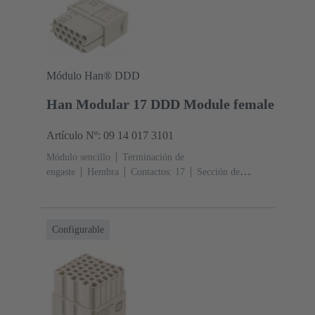
Módulo Han® DDD
Han Modular 17 DDD Module female
Artículo Nº: 09 14 017 3101
Módulo sencillo
Terminación de
engaste
Hembra
Contactos: 17
Sección de
conductor: 0.14 ... 2.5 mm²
Corriente nominal: ‌10
A
Policarbonato (PC)
RAL 7032 (gris guijarro)
Configurable