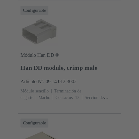
Configurable
Módulo Han DD ®
Han DD module, crimp male
Artículo Nº: 09 14 012 3002
Módulo sencillo
Terminación de
engaste
Macho
Contactos: 12
Sección de
conductor: 0.14 ... 2.5 mm²
Corriente nominal: ‌10
A
Policarbonato (PC)
RAL 7032 (gris guijarro)
Configurable