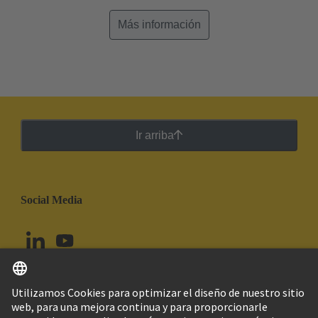
Más información
Ir arriba
Social Media
Español
Colombia