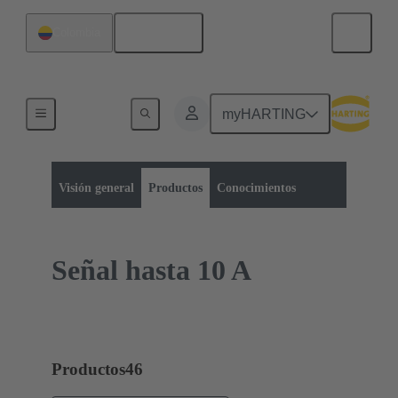
Español
Colombia
myHARTING
Categoría de productos:
Conectores rectangulares
Módulos Han-Modular®
Visión general
Productos
Conocimientos
Señal hasta 10 A
Productos
46