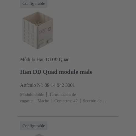
Configurable
Módulo Han DD ® Quad
Han DD Quad module male
Artículo Nº: 09 14 042 3001
Módulo doble
Terminación de
engaste
Macho
Contactos: 42
Sección de
conductor: 0.14 ... 2.5 mm²
Corriente nominal: ‌10
A
Policarbonato (PC)
Configurable