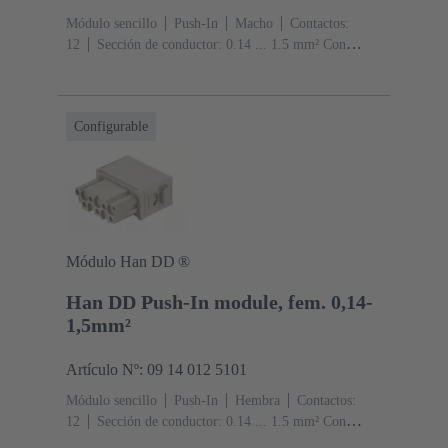
Módulo sencillo
Push-In
Macho
Contactos:
12
Sección de conductor: 0.14 ... 1.5 mm² Con
manguito de extremo de cable 0.5 ... 1.5 mm² Sin
manguito de extremo de cable
Corriente nominal: ‌10
A
Policarbonato (PC)
RAL 7032 (gris guijarro)
Configurable
Módulo Han DD ®
Han DD Push-In module, fem. 0,14-
1,5mm²
Artículo Nº: 09 14 012 5101
Módulo sencillo
Push-In
Hembra
Contactos:
12
Sección de conductor: 0.14 ... 1.5 mm² Con
manguito de extremo de cable 0.5 ... 1.5 mm² Sin