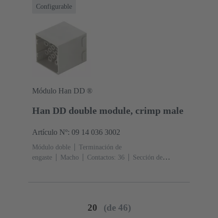
Configurable
Módulo Han DD ®
Han DD double module, crimp male
Artículo Nº: 09 14 036 3002
Módulo doble
Terminación de
engaste
Macho
Contactos: 36
Sección de
conductor: 0.14 ... 2.5 mm²
Corriente nominal: ‌10
A
Policarbonato (PC)
RAL 7032 (gris guijarro)
20
(de 46)