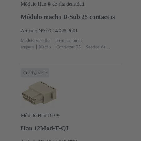
Módulo Han ® de alta densidad
Módulo macho D-Sub 25 contactos
Artículo Nº: 09 14 025 3001
Módulo sencillo
Terminación de
engaste
Macho
Contactos: 25
Sección de
conductor: 0.08 ... 0.52 mm²
Corriente nominal: ‌4
A
Policarbonato (PC)
RAL 7032 (gris guijarro)
Configurable
Módulo Han DD ®
Han 12Mod-F-QL