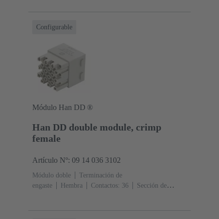
manguito de extremo de cable
Corriente nominal: ‌10
A
Policarbonato (PC)
RAL 7032 (gris guijarro)
Configurable
Módulo Han DD ®
Han DD double module, crimp
female
Artículo Nº: 09 14 036 3102
Módulo doble
Terminación de
engaste
Hembra
Contactos: 36
Sección de
conductor: 0.14 ... 2.5 mm²
Corriente nominal: ‌10
A
Policarbonato (PC)
RAL 7032 (gris guijarro)