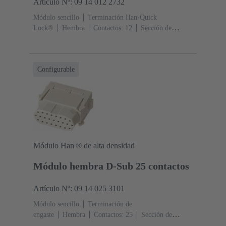
Artículo Nº: 09 14 012 2732
Módulo sencillo
Terminación Han-Quick
Lock®
Hembra
Contactos: 12
Sección de
conductor: 0.25 ... 1.5 mm²
Corriente nominal: ‌10
A
Policarbonato (PC)
RAL 7032 (gris
guijarro)
Aleación de cobre
Chapado en plata
Configurable
Módulo Han ® de alta densidad
Módulo hembra D-Sub 25 contactos
Artículo Nº: 09 14 025 3101
Módulo sencillo
Terminación de
engaste
Hembra
Contactos: 25
Sección de
conductor: 0.08 ... 0.52 mm²
Corriente nominal: ‌4