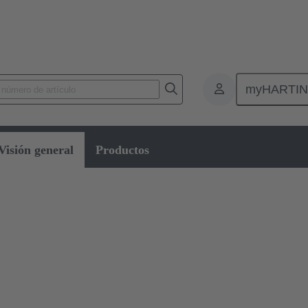
myHARTI
Visión general
Productos
dor