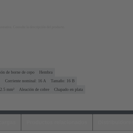
strativa. Consulte la descripción del producto.
ón de borne de cepo
Hembra
)
Corriente nominal: ‌16 A
Tamaño: 16 B
. 2.5 mm²
Aleación de cobre
Chapado en plata
cargas
Productos relacionados
Distribuidore