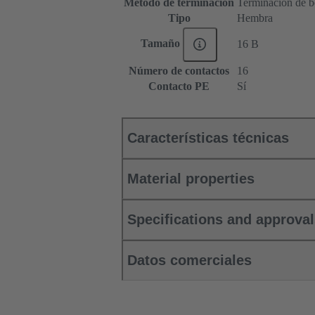
Método de terminación
Terminación de b
Tipo
Hembra
Tamaño
16 B
Número de contactos
16
Contacto PE
Sí
Características técnicas
Material properties
Specifications and approva
Datos comerciales