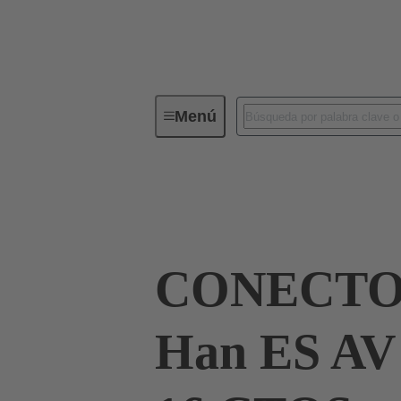
Menú
Conectores industriales / Han®
Conector con regletero
09 33 016 47
CONECTO
Han ES A