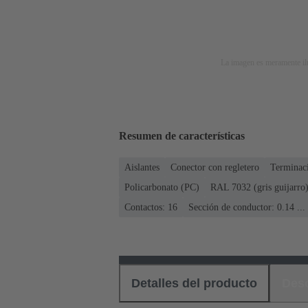
La imagen es meramente ilu
Resumen de características
Aislantes
Conector con regletero
Terminaci
Policarbonato (PC)
RAL 7032 (gris guijarro
Contactos: 16
Sección de conductor: 0.14 ..
Detalles del producto
Des