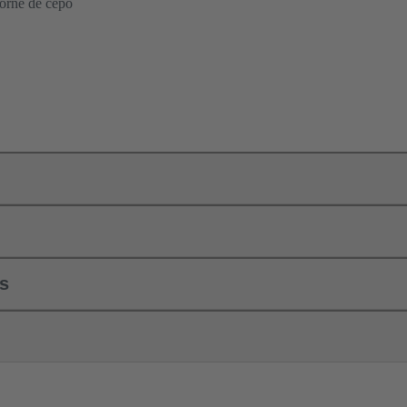
orne de cepo
ls