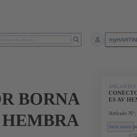
myHARTI
Conectores rectangulares
Productos
Aislantes monobloque
Apl
39
AISLANTES
R BORNA
CONECTO
ES AV HE
Artículo Nº:
V HEMBRA
pa
Inicie sesión