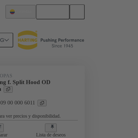
Español
Colombia
NG
da de cable
09 00 000 6011
OPAS
ing f. Split Hood OD
m
 09 00 000 6011
ra ver precios y disponibilidad.
arar
Lista de deseos