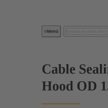
Menú
Conectores industriales / Han®
Cable Sealin
Hood OD 