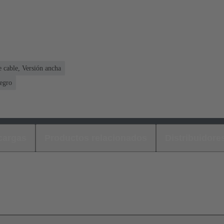
 cable, Versión ancha
egro
cargas
Productos relacionados
Distribuidore