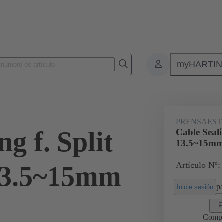
myHARTI
Conectores rectangulares
Productos
Accesorios
Junta de entra
PRENSAEST
g f. Split
Cable Seal
13.5~15m
Artículo Nº:
13.5~15mm
pa
Inicie sesión
Comp