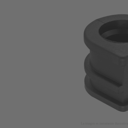
La imagen es meramente ilustrativa