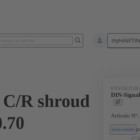
myHARTI
nectores de placas de circuitos impresos
Conectores de placa a placa de ci
09 03 000 9961
ENVOLTURA
 C/R shroud
DIN-Signal
Artículo Nº:
0.70
pa
Inicie sesión