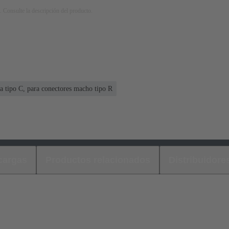
. Consulte la descripción del producto.
a tipo C, para conectores macho tipo R
cargas
Productos relacionados
Distribuidore