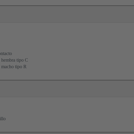
ontacto
s hembra tipo C
s macho tipo R
illo