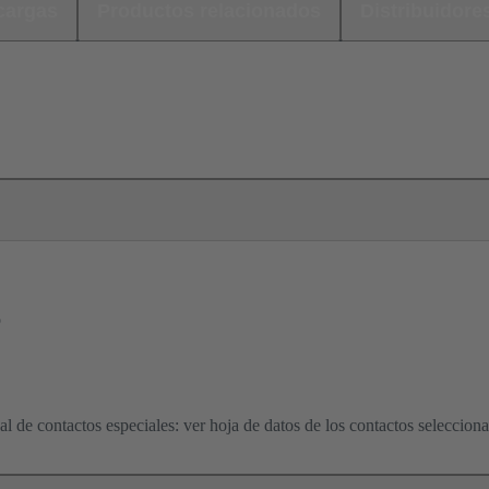
cargas
Productos relacionados
Distribuidore
o
l de contactos especiales: ver hoja de datos de los contactos seleccion