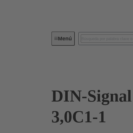
Menú
Conectividad de dispositivos
Co
Terminación de placa madre a tarjeta hija
DIN-Signa
3,0C1-1