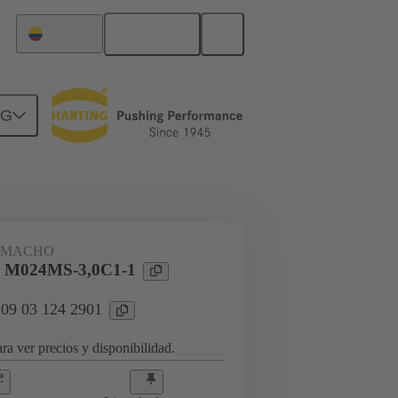
Español
Colombia
NG
rcuitos
Productos
 MACHO
l M024MS-3,0C1-1
 09 03 124 2901
ra ver precios y disponibilidad.