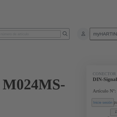
myHARTI
nectores de placas de circuitos impresos
Conectores de placa a placa de ci
09 03 124 2901
CONECTOR
l M024MS-
DIN-Signa
Artículo Nº:
pa
Inicie sesión