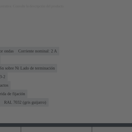
strativa. Consulte la descripción del producto.
or ondas
Corriente nominal: ‌2 A
Sn sobre Ni Lado de terminación
3-2
actos
rida de fijación
RAL 7032 (gris guijarro)