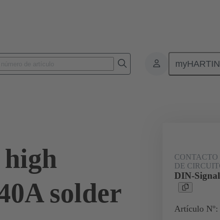
myHARTI
nectores de placas de circuitos impresos
Conectores de placa a placa de ci
09 03 000 6127
 high
CONTACTO 
DE CIRCUIT
DIN-Signal
40A solder
Artículo Nº: