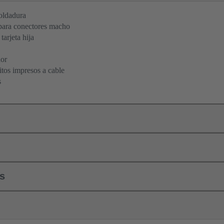
oldadura
para conectores macho
tarjeta hija
dor
itos impresos a cable
s
ls