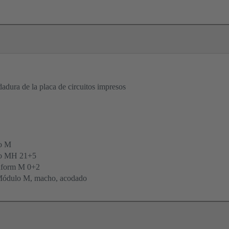
adura de la placa de circuitos impresos
o M
po MH 21+5
form M 0+2
Módulo M, macho, acodado