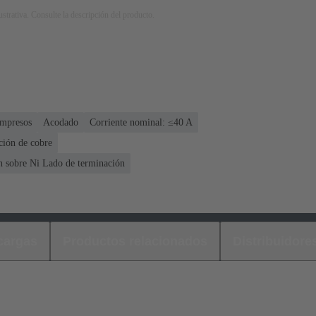
strativa. Consulte la descripción del producto.
impresos
Acodado
Corriente nominal: ≤40 A
ción de cobre
n sobre Ni Lado de terminación
cargas
Productos relacionados
Distribuidore