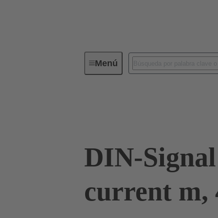
Menú
Conectividad de dispositivos
Co
Terminación de placa madre a tarjeta hija
DIN-Signal
current m, 