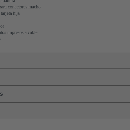
oldadura
para conectores macho
tarjeta hija
dor
itos impresos a cable
s
ls