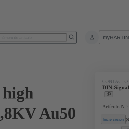
myHARTI
nectores de placas de circuitos impresos
Conectores de placa a placa de ci
de cable y cableados
09 03 000 8140
CONTACTO
 high
DIN-Signal
Artículo Nº:
2,8KV Au50
pa
Inicie sesión