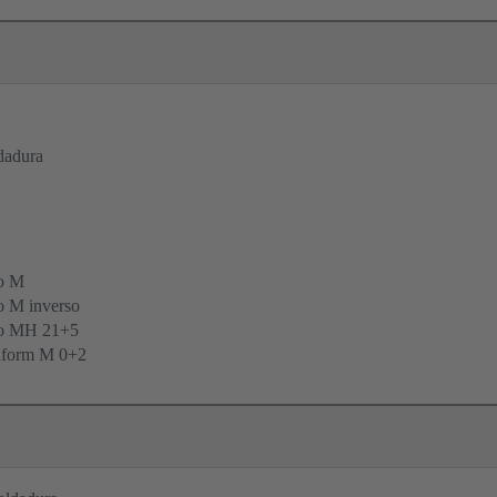
dadura
o M
 M inverso
po MH 21+5
form M 0+2