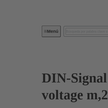
Menú
Conectividad de dispositivos
Co
Por terminación de cable
Conectores 
DIN-Signal
voltage m,