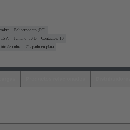
embra
Policarbonato (PC)
 ‌16 A
Tamaño: 10 B
Contactos: 10
ción de cobre
Chapado en plata
cargas
Productos relacionados
Distribuidore