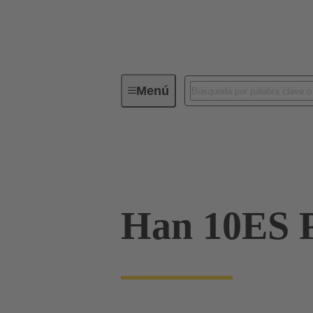
Menú
Conectores industriales / Han®
Corrientes hasta 16 A
09 33 010 2748
Han 10ES P