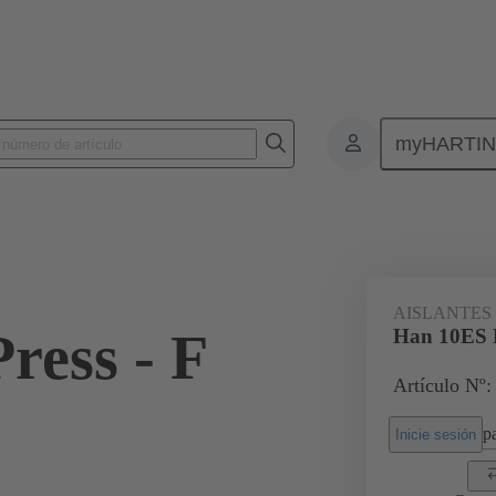
myHARTI
Conectores rectangulares
Productos
Aislantes monobloque
Par
AISLANTES
ress - F
Han 10ES P
Artículo Nº:
pa
Inicie sesión