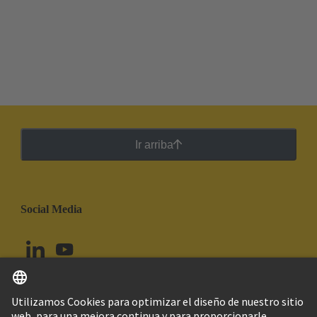
Ir arriba
Social Media