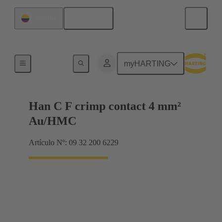
Español
Colombia
Contactos
myHARTING
Han C F crimp contact 4 mm²
Au/HMC
Artículo Nº: 09 32 200 6229