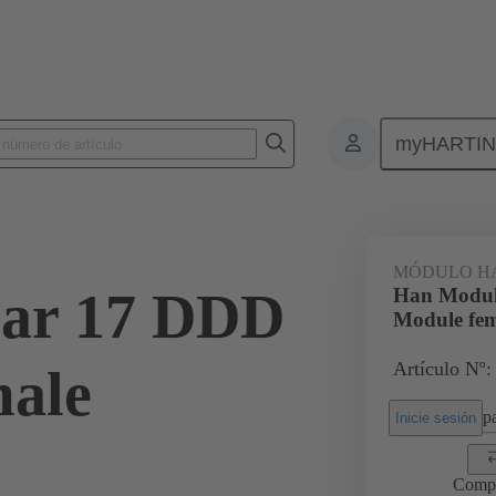
myHARTI
7 3101
MÓDULO H
ar 17 DDD
Han Modul
Module fem
Artículo Nº:
male
pa
Inicie sesión
Comp