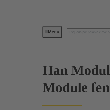
Menú
Serie
Productos
09 14 01
Han Modul
Module fe