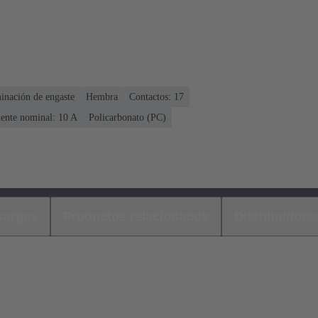
inación de engaste
Hembra
Contactos: 17
ente nominal: ‌10 A
Policarbonato (PC)
cargas
Productos relacionados
Distribuidore