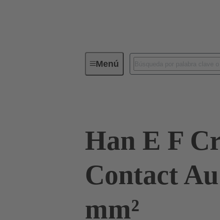
Menú
Conectores industriales / Han®
Han E F C
Contact Au
mm²