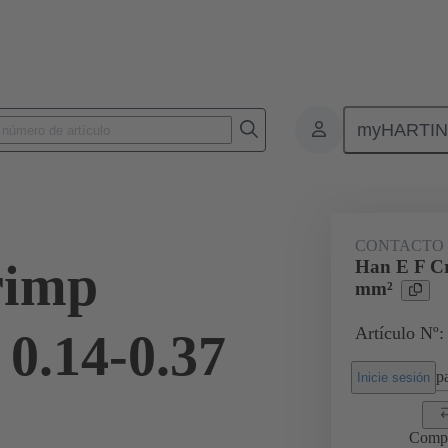
myHARTI
Conectores rectangulares
Productos
Contactos
Eléctrico
CONTACTO 
rimp
Han E F Cr
mm²
Artículo Nº:
 0.14-0.37
pa
Inicie sesión
Comp