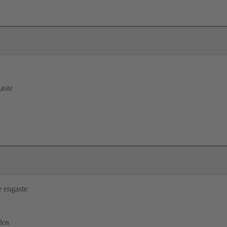
aste
 engaste
dos