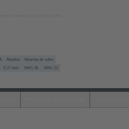
strativa. Consulte la descripción del producto.
 A
Hembra
Aleación de cobre
... 0,37 mm²
AWG 26 ... AWG 22
cargas
Productos relacionados
Distribuidore