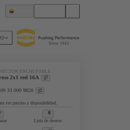
Español
Colombia
NG
tores Han® ES Press
09 33 000 9820
NECTOR ENCHUFABLE
oss 2x1 red 16A
 09 33 000 9820
ra ver precios y disponibilidad.
arar
Lista de deseos