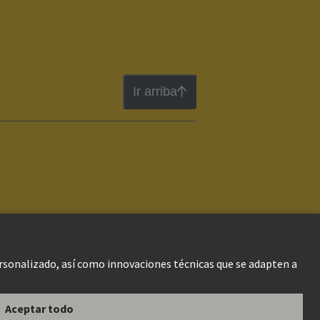
Ir arriba
gal Web
Información al cliente