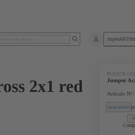
myHARTI
Conectores rectangulares
Productos
Accesorios
Puentes conec
PUENTE CO
oss 2x1 red
Jumper Acr
Artículo Nº:
pa
Inicie sesión
Comp