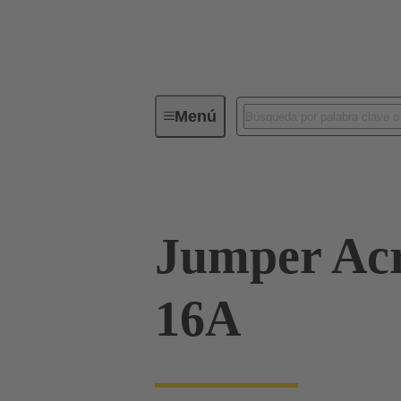
Menú
Conectores industriales / Han®
Jumper Acr
16A