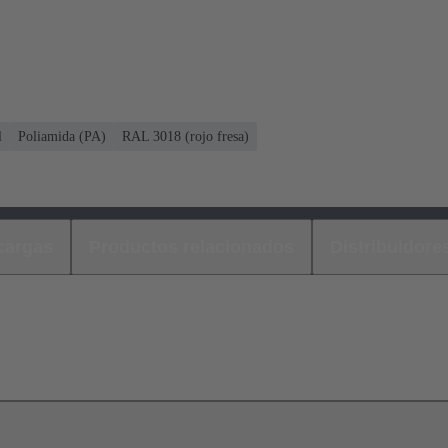
l
Poliamida (PA)
RAL 3018 (rojo fresa)
cargas
Productos relacionados
Distribuidore