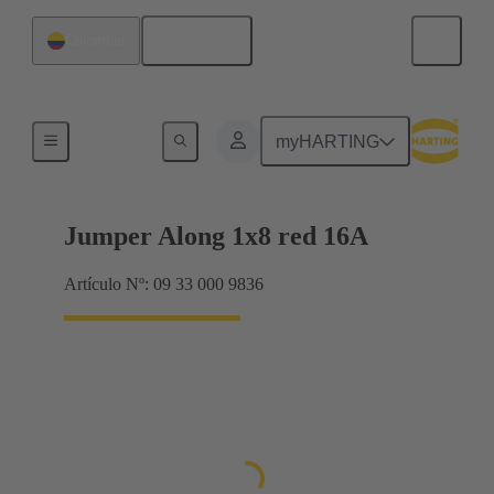
Español
Colombia
Puentes conectores Han® ES Press
myHARTING
Jumper Along 1x8 red 16A
Artículo Nº: 09 33 000 9836