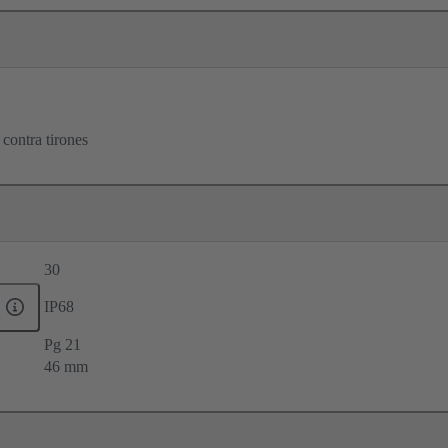
contra tirones
30
IP68
Pg 21
46 mm