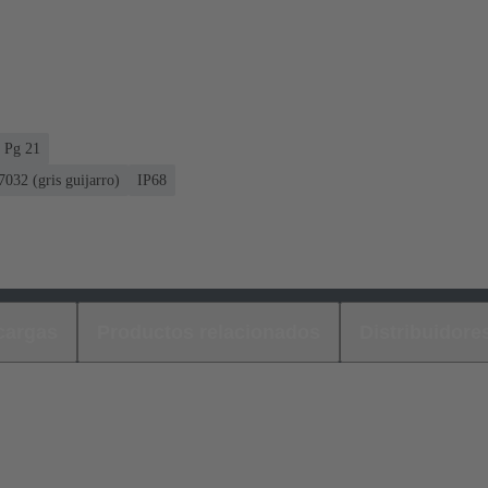
Pg 21
032 (gris guijarro)
IP68
cargas
Productos relacionados
Distribuidore