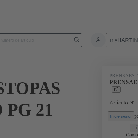
myHARTI
Conectores rectangulares
Productos
Accesorios
Prensaestopas
PRENSAEST
STOPAS
PRENSAES
Artículo Nº:
 PG 21
pa
Inicie sesión
Comp