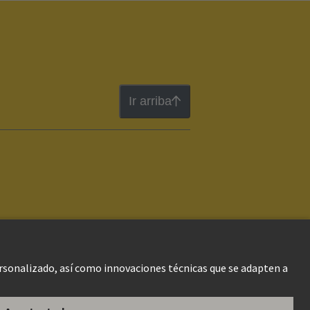
Ir arriba
gal Web
Información al cliente